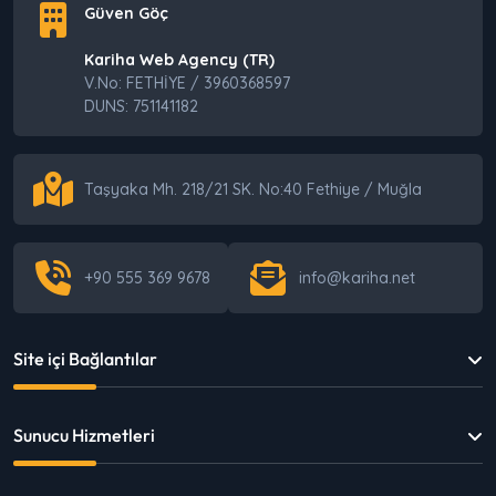
Güven Göç
Villa Kiralama Sitesi Kurarken Dikkat
Edilecekler
Kariha Web Agency (TR)
V.No: FETHİYE / 3960368597
DUNS: 751141182
E-Ticarette En Çok Para Kaybettiren Şey:
Yanlış Altyapıyla Devam Etmek
Taşyaka Mh. 218/21 SK. No:40 Fethiye / Muğla
+90 555 369 9678
info@kariha.net
E-Ticarete Başlamak İçin Nereden
Başlamalıyım? Adım Adım Yol Haritası
Site içi Bağlantılar
İşletmelerin Dijitalde Fark Etmeden Yaptığı 6
Kritik Karar Hatası
Sunucu Hizmetleri