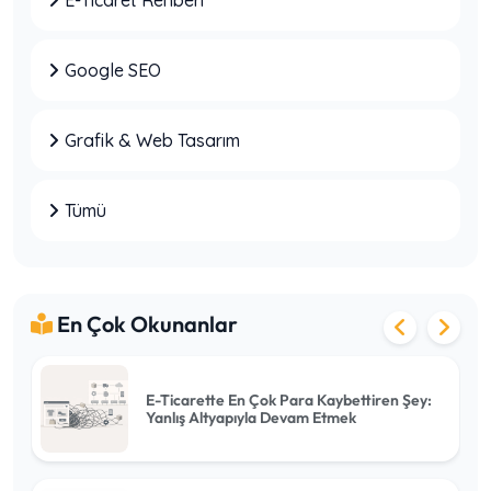
E-Ticaret Rehberi
Şirketler Dijital Danışmanlık Almadan Neden
Yanlış Kararlar Verir?
Google SEO
Grafik & Web Tasarım
Web Hosting mi VPS mi? Hangisini
Seçmelisiniz?
Tümü
Villa Kiralama Sitesi Kurarken Dikkat
Edilecekler
En Çok Okunanlar
E-Ticarette En Çok Para Kaybettiren Şey:
Yanlış Altyapıyla Devam Etmek