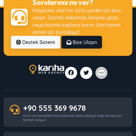
Sorularınız mı var?
Web Sitesi Olan Ama Müşteri Kazanamayan
İhtiyacınız olan her türlü yardım için bize
İşletmeler Nerede Yanılıyor?
ulaşın. Destek ekibimizle iletişime geçin
veya bizimle bağlantı kurun. Size hizmet
etmek için buradayız!
Destek Sistemi
Bize Ulaşın
SEO’ya Para Harcayıp Sonuç Alamayan
İşletmelerin Yaptığı 7 Temel Hata
Şirketler Dijital Danışmanlık Almadan Neden
Yanlış Kararlar Verir?
+90 555 369 9678
Web Hosting mi VPS mi? Hangisini
Ürün ve hizmetlerimiz hakkında daha detaylı bilgi almak için
Seçmelisiniz?
hemen arayın.