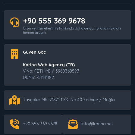
+90 555 369 9678
Ürün ve hizmetlerimiz hakkında daha detaylı bilgi almak için
hemen arayın.
Güven Göç
Kariha Web Agency (TR)
V.No: FETHİYE / 3960368597
DUNS: 751141182
Taşyaka Mh. 218/21 SK. No:40 Fethiye / Muğla
+90 555 369 9678
info@kariha.net