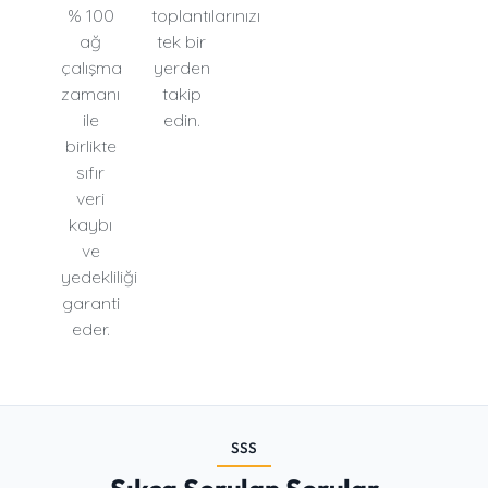
% 100
toplantılarınızı
ağ
tek bir
çalışma
yerden
zamanı
takip
ile
edin.
birlikte
sıfır
veri
kaybı
ve
yedekliliği
garanti
eder.
SSS