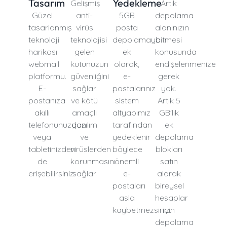
Tasarım
Yedekleme
Gelişmiş
Artık
Güzel
anti-
5GB
depolama
tasarlanmış
virüs
posta
alanınızın
teknoloji
teknolojisi
depolamaya
bitmesi
harikası
gelen
ek
konusunda
webmail
kutunuzun
olarak,
endişelenmenize
platformu.
güvenliğini
e-
gerek
E-
sağlar
postalarınız
yok.
postanıza
ve kötü
sistem
Artık 5
akıllı
amaçlı
altyapımız
GB'lık
telefonunuzdan
yazılım
tarafından
ek
veya
ve
yedeklenir
depolama
tabletinizden
virüslerden
böylece
blokları
de
korunmasını
önemli
satın
erişebilirsiniz.
sağlar.
e-
alarak
postaları
bireysel
asla
hesaplar
kaybetmezsiniz.
için
depolama