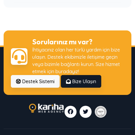
Dijital Yatırımlar Neden Beklenen Getiriyi
Sağlamıyor?
Sorularınız mı var?
Web Sitesi Olan Ama Müşteri Kazanamayan
İhtiyacınız olan her türlü yardım için bize
İşletmeler Nerede Yanılıyor?
ulaşın. Destek ekibimizle iletişime geçin
veya bizimle bağlantı kurun. Size hizmet
etmek için buradayız!
Destek Sistemi
Bize Ulaşın
SEO’ya Para Harcayıp Sonuç Alamayan
İşletmelerin Yaptığı 7 Temel Hata
Şirketler Dijital Danışmanlık Almadan Neden
Yanlış Kararlar Verir?