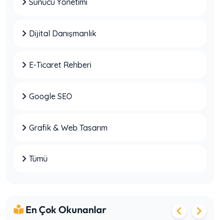
Sunucu Yönetimi
SEO’ya Para Harcayıp Sonuç Alamayan
İşletmelerin Yaptığı 7 Temel Hata
Dijital Danışmanlık
E-Ticaret Rehberi
Şirketler Dijital Danışmanlık Almadan Neden
Yanlış Kararlar Verir?
Google SEO
Grafik & Web Tasarım
Web Hosting mi VPS mi? Hangisini
Seçmelisiniz?
Tümü
Villa Kiralama Sitesi Kurarken Dikkat
Edilecekler
En Çok Okunanlar