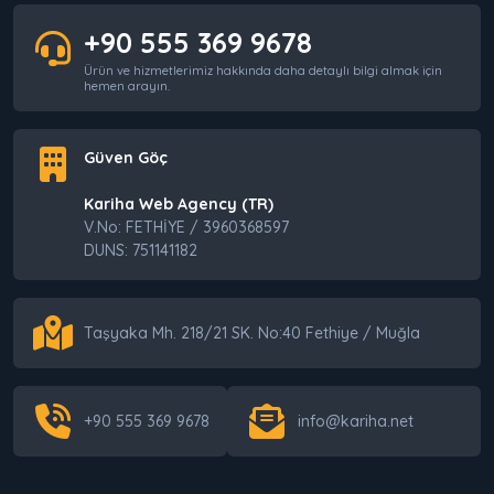
+90 555 369 9678
Web Hosting mi VPS mi? Hangisini
Ürün ve hizmetlerimiz hakkında daha detaylı bilgi almak için
Seçmelisiniz?
hemen arayın.
Güven Göç
Villa Kiralama Sitesi Kurarken Dikkat
Edilecekler
Kariha Web Agency (TR)
V.No: FETHİYE / 3960368597
DUNS: 751141182
E-Ticarette En Çok Para Kaybettiren Şey:
Yanlış Altyapıyla Devam Etmek
Taşyaka Mh. 218/21 SK. No:40 Fethiye / Muğla
+90 555 369 9678
info@kariha.net
E-Ticarete Başlamak İçin Nereden
Başlamalıyım? Adım Adım Yol Haritası