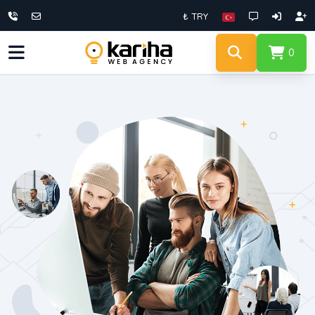
₺ TRY
0