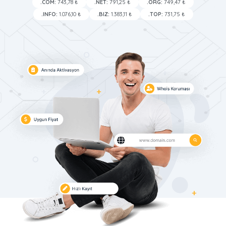
.COM:
743,78 ₺
.NET:
791,25 ₺
.ORG:
749,47 ₺
.INFO:
1.076,10 ₺
.BIZ:
1.383,11 ₺
.TOP:
731,75 ₺