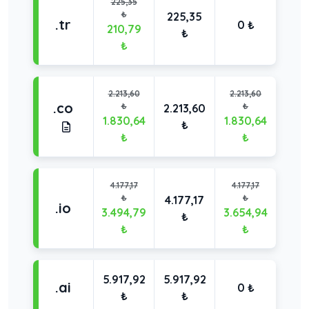
225,35
₺
225,35
.tr
0 ₺
210,79
₺
₺
2.213,60
2.213,60
.co
₺
₺
2.213,60
1.830,64
1.830,64
₺
₺
₺
4.177,17
4.177,17
₺
₺
4.177,17
.io
3.494,79
3.654,94
₺
₺
₺
5.917,92
5.917,92
.ai
0 ₺
₺
₺