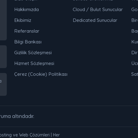
Hakkımızda
Cloud / Bulut Sunucular
Go
Ekibimiz
Dedicated Sunucular
Bir
Referanslar
Ba
Bilgi Bankası
Ku
Gizlilik Sözleşmesi
Dir
Hizmet Sözleşmesi
Ücr
Çerez (Cookie) Politikası
Sat
a
oruma altındadır.
Hosting ve Web Çözümleri | Her