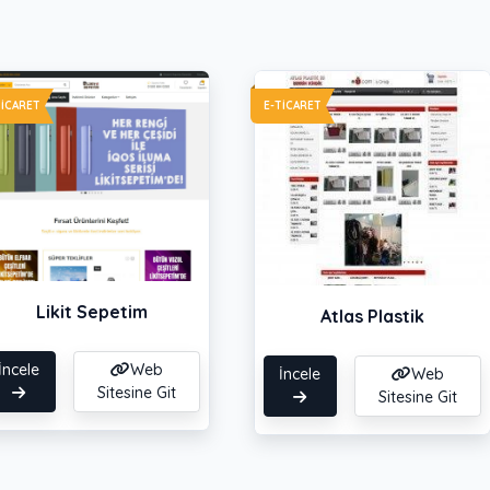
TICARET
E-TICARET
Likit Sepetim
Atlas Plastik
İncele
Web
İncele
Web
Sitesine Git
Sitesine Git