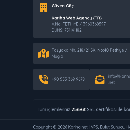
Güven Göç
Kariha Web Agency (TR)
V.No: FETHİYE / 3960368597
DUNS: 751141182
Taşyaka Mh. 218/21 SK. No:40 Fethiye /
Muğla
info@karih
+90 555 369 9678
.net
Tüm işlemleriniz
256Bit
SSL sertifikası ile k
Copyright © 2026 Kariha.net | VPS, Bulut Sunucu, 