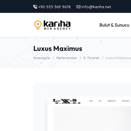
+90 555 369 9678
info@kariha.net
Bulut & Sunucu
Luxus Maximus
Anasayfa
Referanslar
E-Ticaret
Luxus Maximus