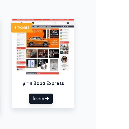
E-TICARET
Şirin Baba Express
İncele