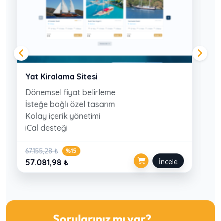
Yat Kiralama Sitesi
Dönemsel fiyat belirleme
İsteğe bağlı özel tasarım
Kolay içerik yönetimi
iCal desteği
67.155,28 ₺
%15
57.081,98 ₺
İncele
Sorularınız mı var?