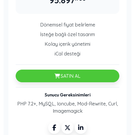
95.897
Dönemsel fiyat belirleme
İsteğe bağlı özel tasarım
Kolay içerik yönetimi
iCal desteği
SATIN AL
Sunucu Gereksinimleri
PHP 7.2+, MySQL, Ioncube, Mod-Rewrite, Curl,
Imagemagick