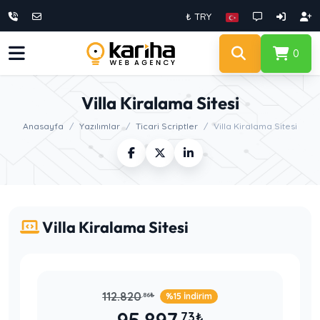
₺ TRY
0
Villa Kiralama Sitesi
Anasayfa
Yazılımlar
Ticari Scriptler
Villa Kiralama Sitesi
Villa Kiralama Sitesi
112.820
.86
₺
%15 İndirim
.73
₺