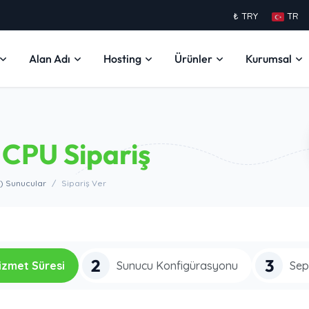
₺ TRY
TR
Alan Adı
Hosting
Ürünler
Kurumsal
CPU Sipariş
t) Sunucular
Sipariş Ver
2
3
izmet Süresi
Sunucu Konfigürasyonu
Sep