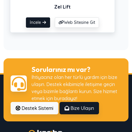
Zel Lift
İncele
Web Sitesine Git
Sorularınız mı var?
İhtiyacınız olan her türlü yardım için bize
ulaşın. Destek ekibimizle iletişime geçin
veya bizimle bağlantı kurun. Size hizmet
etmek için buradayız!
Destek Sistemi
Bize Ulaşın