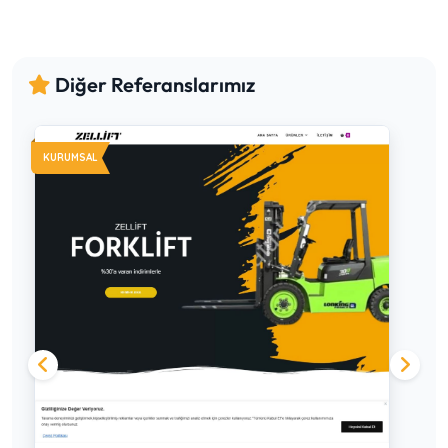
Diğer Referanslarımız
KURUMSAL
K