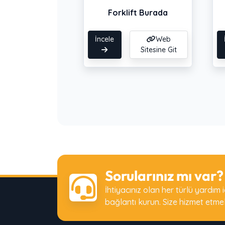
Forklift Burada
İncele
Web
Sitesine Git
Sorularınız mı var?
İhtiyacınız olan her türlü yardım 
bağlantı kurun. Size hizmet etme