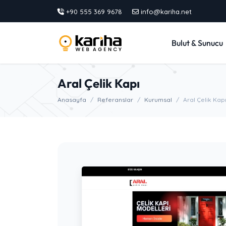
+90 555 369 9678
info@kariha.net
Bulut & Sunucu
Aral Çelik Kapı
Anasayfa
Referanslar
Kurumsal
Aral Çelik Kap