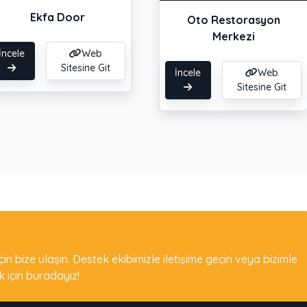
Ekfa Door
Oto Restorasyon
Merkezi
İncele
Web
Sitesine Git
İncele
Web
Sitesine Git
için bize ulaşın. Destek ekibimizle iletişime geçin veya bizimle
k için buradayız!