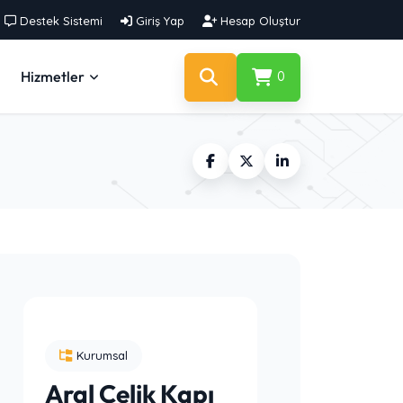
Destek Sistemi
Giriş Yap
Hesap Oluştur
Hizmetler
0
Kurumsal
Aral Çelik Kapı