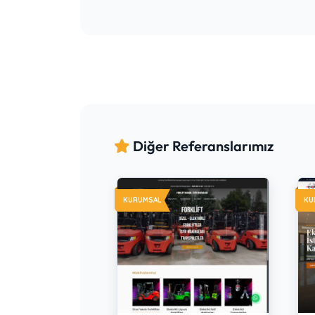
Diğer Referanslarımız
KURUMSAL
KU