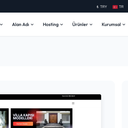
₺ TRY
TR
Alan Adı
Hosting
Ürünler
Kurumsal
ı