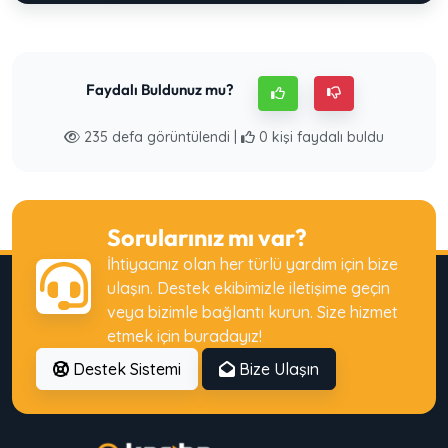
Faydalı Buldunuz mu?
235 defa görüntülendi |
0 kişi faydalı buldu
Sorularınız mı var?
İhtiyacınız olan her türlü yardım için bize
ulaşın. Destek ekibimizle iletişime geçin
veya bizimle bağlantı kurun. Size hizmet
etmek için buradayız!
Destek Sistemi
Bize Ulaşın