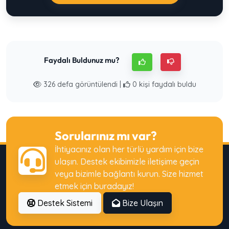
Faydalı Buldunuz mu?
326 defa görüntülendi |
0 kişi faydalı buldu
Sorularınız mı var?
İhtiyacınız olan her türlü yardım için bize
ulaşın. Destek ekibimizle iletişime geçin
veya bizimle bağlantı kurun. Size hizmet
etmek için buradayız!
Destek Sistemi
Bize Ulaşın