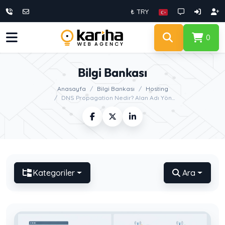
₺ TRY
0
Bilgi Bankası
Anasayfa
Bilgi Bankası
Hosting
DNS Propagation Nedir? Alan Adı Yön...
Kategoriler
Ara